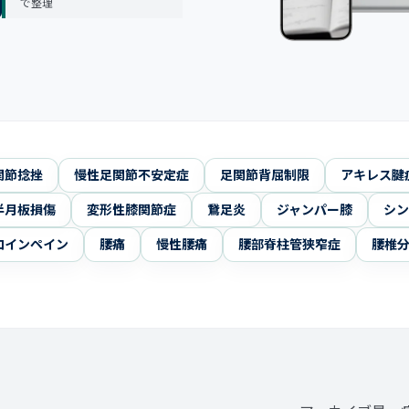
で整理
関節捻挫
慢性足関節不安定症
足関節背屈制限
アキレス腱
半月板損傷
変形性膝関節症
鵞足炎
ジャンパー膝
シン
ロインペイン
腰痛
慢性腰痛
腰部脊柱管狭窄症
腰椎