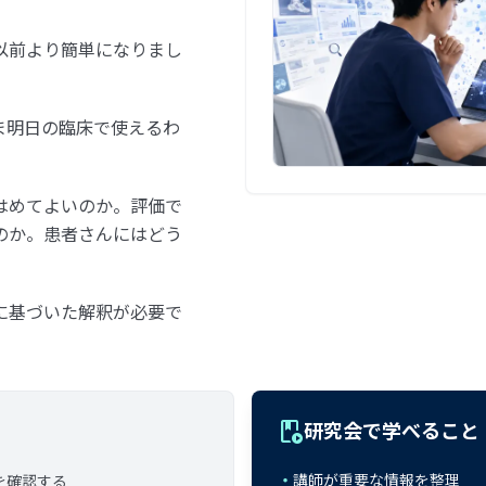
以前より簡単になりまし
ま明日の臨床で使えるわ
はめてよいのか。評価で
のか。患者さんにはどう
に基づいた解釈が必要で
play_lesson
研究会で学べること
・
講師が重要な情報を整理
を確認する