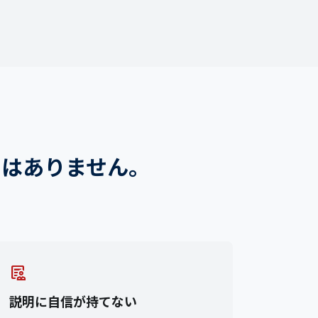
ではありません。
clinical_notes
説明に自信が持てない