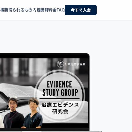
概要
得られるもの
内容
講師
料金
FAQ
今すぐ入会