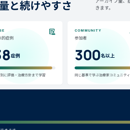
アーカイブ量、
量と続けやすさ
きます。
clinical_notes
SE
COMMUNITY
体的症例
参加者
38
300
症例
名以上
患別に評価・治療方針まで学習
同じ基準で学ぶ治療家コミュニティ