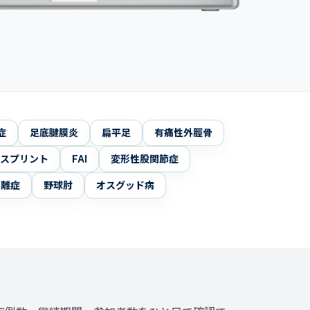
症
足底腱膜炎
扁平足
有痛性外脛骨
スプリント
FAI
変形性股関節症
分離症
野球肘
オスグッド病