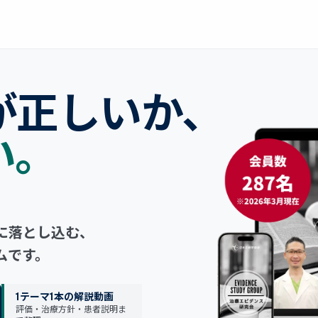
が正しいか、
い。
、
に落とし込む、
ムです。
1テーマ1本の解説動画
評価・治療方針・患者説明ま