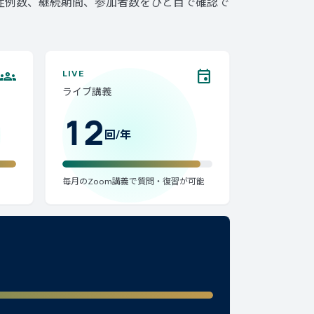
症例数、継続期間、参加者数をひと目で確認で
groups
event
LIVE
ライブ講義
12
回/年
毎月のZoom講義で質問・復習が可能