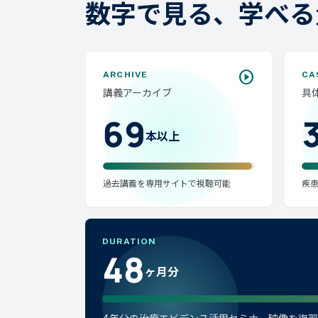
数字で見る、学べる
play_circle
ARCHIVE
CA
講義アーカイブ
具
69
本以上
過去講義を専用サイトで視聴可能
疾
DURATION
48
ヶ月分